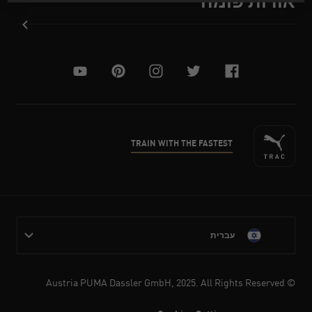
אודות פומה
youtube
pinterest
instagram
twitter
facebook
TRAIN WITH THE FASTEST
עברית
© Austria PUMA Dassler GmbH, 2025. All Rights Reserved