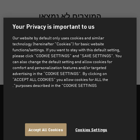
המוצרים לא נמצאו
Your Privacy is important to us
מצטערים, מוצרים התואמים למסננים שנבחרו לא נמצאו.
Our website by default only uses cookies and similar
technology (hereinafter "Cookies") for basic website
functions/settings. If you want to stay with this default setting,
נקה את כל המסננים
please click "COOKIE SETTINGS" and "SAVE SETTINGS". You
can also change the default setting and allow cookies for
comfort and personalization features and/or targeted
advertising in the “COOKIE SETTINGS”. By clicking on
“ACCEPT ALL COOKIES” you allow cookies for ALL the
purposes described in the "COOKIE SETTINGS".
תמיכה
Accept All Cookies
Cookies Settings