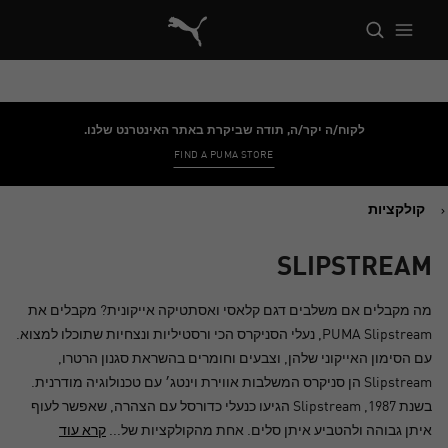
פומה בית
לקוח/ה יקר/ה, תודה שביקרת באתר האינטרנט שלנו.
FIND A PUMA STORE
קולקציות
SLIPSTREAM
מה מקבלים אם משלבים דגם קלאסי ואסתטיקה אייקונית? מקבלים את
PUMA Slipstream, נעלי הסניקרס הכי ורסטיליות ונצחיות שתוכלו למצוא.
עם הסימון האייקוני שלהן, וצבעים וחומרים בהשראת סגנון הרטרו,
Slipstream הן סניקרס המשלבות אווירת וינטג׳ עם טכנולוגיה מודרנית.
בשנת 1987, Slipstream הגיעו כנעלי כדורסל עם הצהרה, שאפשר לעוף
איתן גבוהה ולהטביע איתן סלים. אחת מהקולקציות של...
קרא עוד