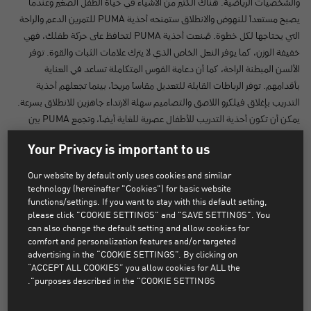
والشخصيات الرياضية. هناك الكثير من الأشياء في حياة الطفل الصغير وعندما
يصبح مستعداً للنهوض والانطلاق ستمنحه أحذية PUMA للتمرين الدعم والراحة
التي يحتاجها لكل خطوة. صُنعت أحذية PUMA لتحافظ على حركة طفلك، فهي
خفيفة الوزن، كما يوفر النعل الخاص الذي لا يترك علامات الثبات والقوة. توفر
الألسن المبطنة الراحة، كما أن دعامة القوس المتكاملة تساعد في العناية
بأقدامهم. توفر الرباطات القابلة للتعديل مقاساً مريحاً، بينما تجعلهم أحذية
التدريب بإغلاق فيلكرو اللاصق والتصاميم سهلة الارتداء جاهزين للانطلاق بسرعة.
يمكن أن تكون أحذية التدريب للأطفال عصرية للغاية أيضاً، وتجمع PUMA بين
التصميم الكلاسيكي والروعة العصرية لصنع ملابس وأحذية لتحضير طفلك لكل
Your Privacy is important to us
خطوة مغامرة يخطوها. وعلاوة على ذلك، تأتي ملابس PUMA للأطفال بمجموعة
واسعة من الألوان تتضمن الألوان الكلاسيكية والجريئة والألوان العصرية.
Our website by default only uses cookies and similar
technology (hereinafter "Cookies") for basic website
functions/settings. If you want to stay with this default setting,
لم يتم العثور على المنتجات
please click "COOKIE SETTINGS" and "SAVE SETTINGS". You
can also change the default setting and allow cookies for
comfort and personalization features and/or targeted
عذراً، لم يتم العثور على المنتجات التي تطابق الفلاتر المختارة.
advertising in the “COOKIE SETTINGS”. By clicking on
“ACCEPT ALL COOKIES” you allow cookies for ALL the
purposes described in the "COOKIE SETTINGS".
مسح كل عوامل التصفية