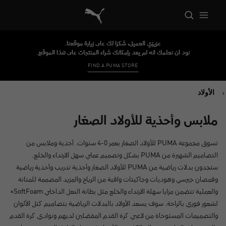
Cloud Storefront Reference Architecture
عزيزي العميل، شكرًا لك على زيارة موقعنا.
نود أن نعلمك أنه لم يعد بإمكانك شراء المنتجات على هذا الموقع.
FIND A PUMA STORE
الأولاد
ملابس وأحذية للأولاد الصغار
تسوق مجموعة PUMA للأولاد الصغار بعمر 0-4 سنوات. أحذية وملابس من
التصاميم الشهيرة من PUMA بشكل وتصميم عملي سهل الارتداء والخلع.
ستجدون بدلات رياضية من PUMA للأولاد الصغار وأحذية تدريب وأحذية رياضية
وقمصان جيرسي وهوديات وجاكيتات واقية من الرياح والمزيد المصممة للمتانة
والعملية تتضمن مزايا سهلة الارتداء والخلع مثل بطانة النعل الداخلي SoftFoam+
لشعور فوري بالراحة. سوف يسعد الأولاد بالبدلات الرياضية بتصاميم كتل الألوان
والتصميمات المستوحاة من لاعبي كرة القدم المفضلين لديهم ونوادي كرة القدم